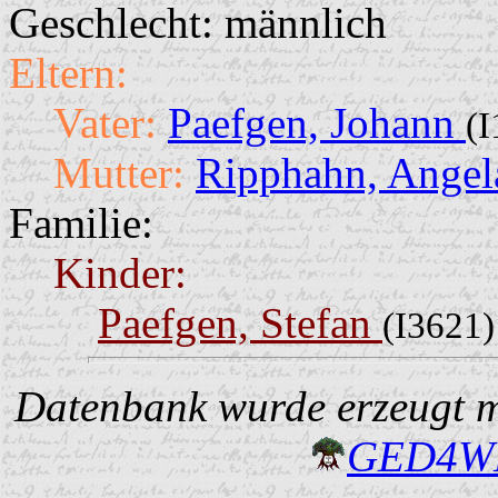
Geschlecht: männlich
Eltern:
Vater:
Paefgen, Johann
(I
Mutter:
Ripphahn, Ange
Familie:
Kinder:
Paefgen, Stefan
(I3621)
Datenbank wurde erzeugt mi
GED4W