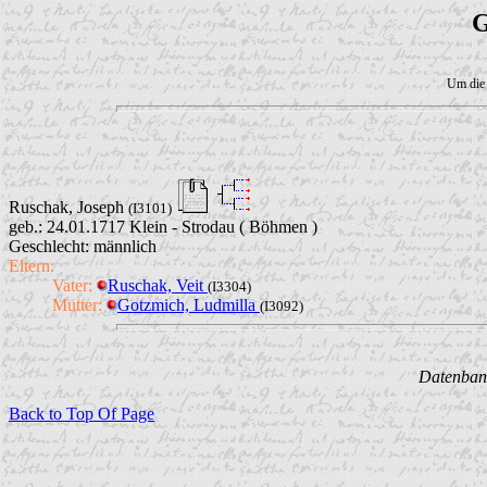
G
Um die 
Ruschak, Joseph
(I3101)
geb.: 24.01.1717 Klein - Strodau ( Böhmen )
Geschlecht: männlich
Eltern:
Vater:
Ruschak, Veit
(I3304)
Mutter:
Gotzmich, Ludmilla
(I3092)
Datenbank
Back to Top Of Page