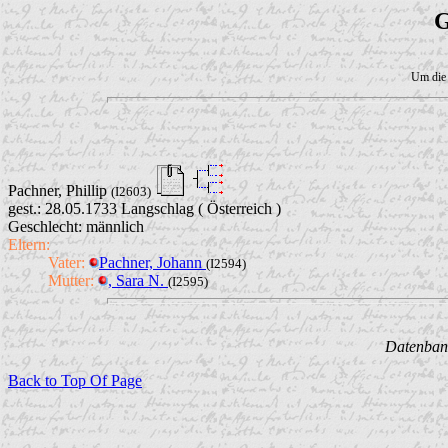
G
Um die 
Pachner, Phillip
(I2603)
gest.: 28.05.1733 Langschlag ( Österreich )
Geschlecht: männlich
Eltern:
Vater:
Pachner, Johann
(I2594)
Mutter:
, Sara N.
(I2595)
Datenbank
Back to Top Of Page