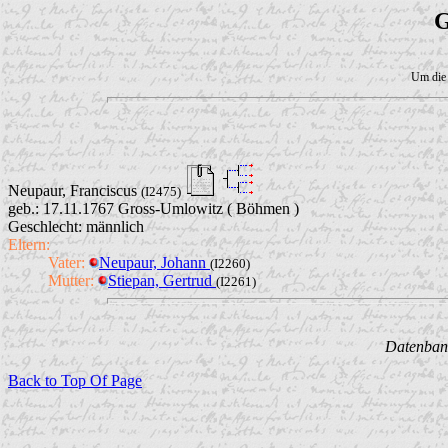
G
Um die 
Neupaur, Franciscus
(I2475)
geb.: 17.11.1767 Gross-Umlowitz ( Böhmen )
Geschlecht: männlich
Eltern:
Vater:
Neupaur, Johann
(I2260)
Mutter:
Stiepan, Gertrud
(I2261)
Datenbank
Back to Top Of Page